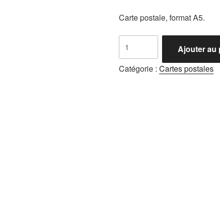
Carte postale, format A5.
quantité
Ajouter au 
de
Carte
Catégorie :
Cartes postales
postale
Été