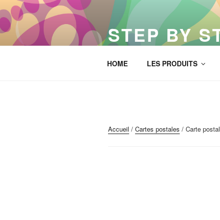
Aller
au
STEP BY S
contenu
principal
Pas à pas tu arriveras…
HOME
LES PRODUITS
Accueil
/
Cartes postales
/ Carte posta