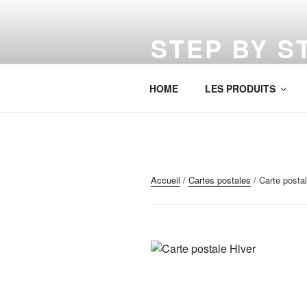
Aller
au
STEP BY S
contenu
principal
Pas à pas tu arriveras…
HOME
LES PRODUITS
Accueil
/
Cartes postales
/ Carte postal