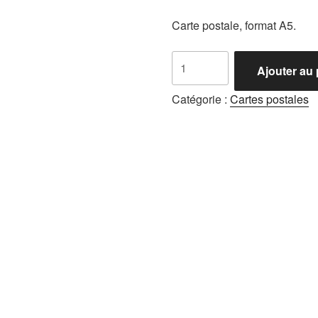
Carte postale, format A5.
quantité
Ajouter au 
de
Carte
Catégorie :
Cartes postales
postale
Hiver