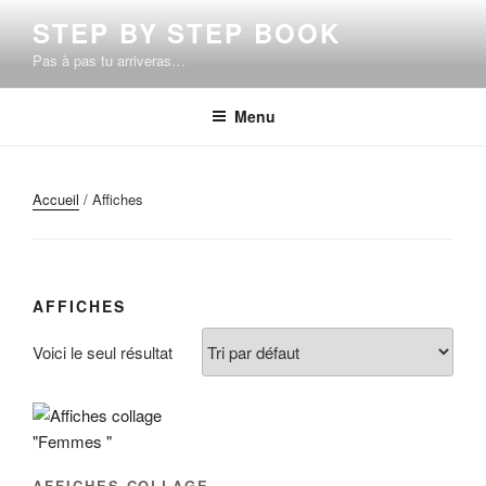
Aller
STEP BY STEP BOOK
au
Pas à pas tu arriveras…
contenu
principal
Menu
Accueil
/ Affiches
AFFICHES
Voici le seul résultat
AFFICHES COLLAGE