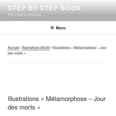
Aller
STEP BY STEP BOOK
au
Pas à pas tu arriveras…
contenu
principal
Menu
Accueil
/
Illustrations 20x20
/ Illustrations « Métamorphose – Jour
des morts »
Illustrations « Métamorphose – Jour
des morts »