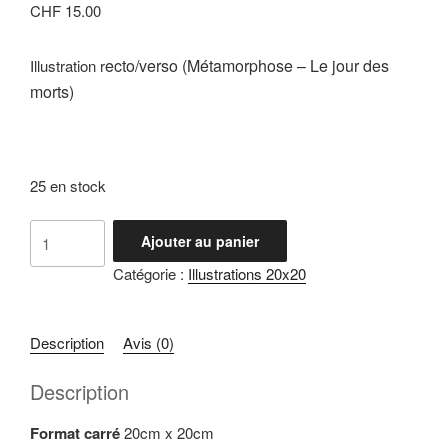
CHF
15.00
ecto/verso (Métamorphose – Le jour des
Illustration r
morts)
25 en stock
quantité
Ajouter au panier
de
Catégorie :
Illustrations 20x20
Illustrations
"Métamorphose
-
Description
Avis (0)
Jour
des
Description
morts"
Format carré
20cm x 20cm