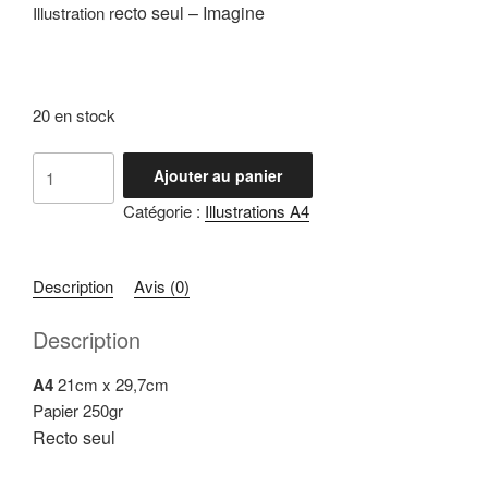
ecto seul – Imagine
Illustration r
20 en stock
quantité
Ajouter au panier
de
Catégorie :
Illustrations A4
Illustrations
"Imagine"
Description
Avis (0)
Description
A4
21cm x 29,7cm
Papier 250gr
Recto seul