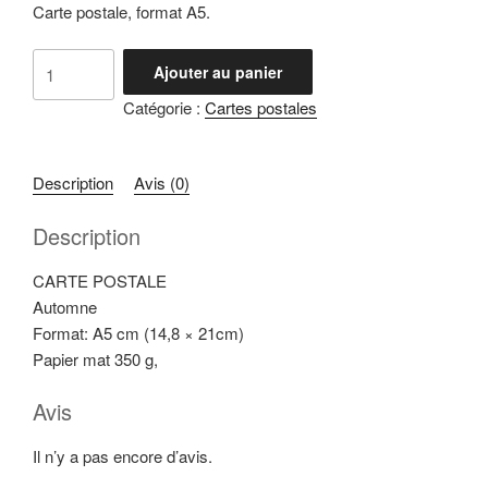
Carte postale, format A5.
quantité
Ajouter au panier
de
Catégorie :
Cartes postales
Carte
postale
Automne
Description
Avis (0)
Description
CARTE POSTALE
Automne
Format: A5 cm (14,8 × 21cm)
Papier mat 350 g,
Avis
Il n’y a pas encore d’avis.