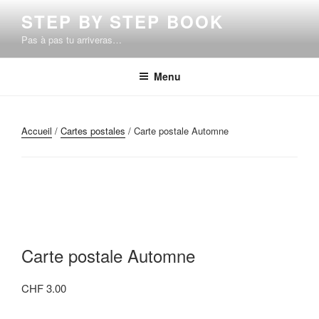
Aller
STEP BY STEP BOOK
au
Pas à pas tu arriveras…
contenu
principal
Menu
Accueil
/
Cartes postales
/ Carte postale Automne
Carte postale Automne
CHF
3.00